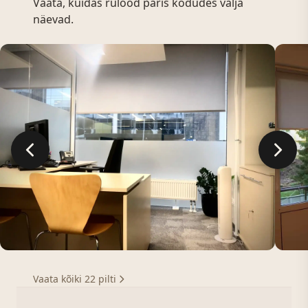
Vaata, kuidas rulood päris kodudes välja
näevad.
Vaata kõiki 22 pilti