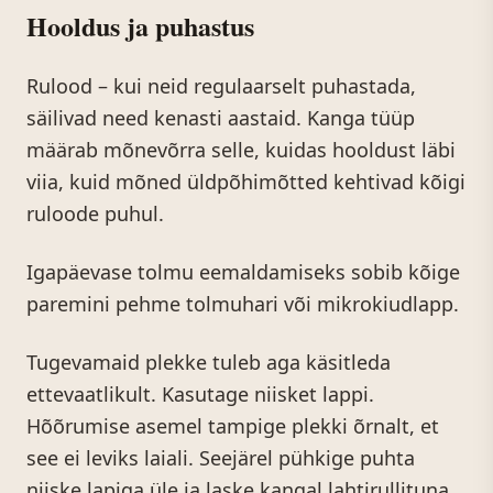
Hooldus ja puhastus
Rulood – kui neid regulaarselt puhastada,
säilivad need kenasti aastaid. Kanga tüüp
määrab mõnevõrra selle, kuidas hooldust läbi
viia, kuid mõned üldpõhimõtted kehtivad kõigi
ruloode puhul.
Igapäevase tolmu eemaldamiseks sobib kõige
paremini pehme tolmuhari või mikrokiudlapp.
Tugevamaid plekke tuleb aga käsitleda
ettevaatlikult. Kasutage niisket lappi.
Hõõrumise asemel tampige plekki õrnalt, et
see ei leviks laiali. Seejärel pühkige puhta
niiske lapiga üle ja laske kangal lahtirullituna