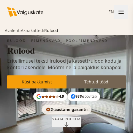
EN
Avaleht
›
Aknakatted
›
Rulood
RULOOD · PIMENDAVAD · POOLPIMENDAVAD
Rulood
Eritellimusel tekstiilrulood ja kassettrulood kodu ja
kontori akendele. Mõõtmine ja paigaldus kohapeal.
Küsi pakkumist
Tehtud tööd
4,9
98%
soovitab
2-aastane garantii
VAATA ROHKEM