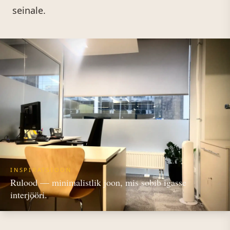
seinale.
INSPIRATSIOON
Rulood — minimalistlik joon, mis sobib igasse
interjööri.