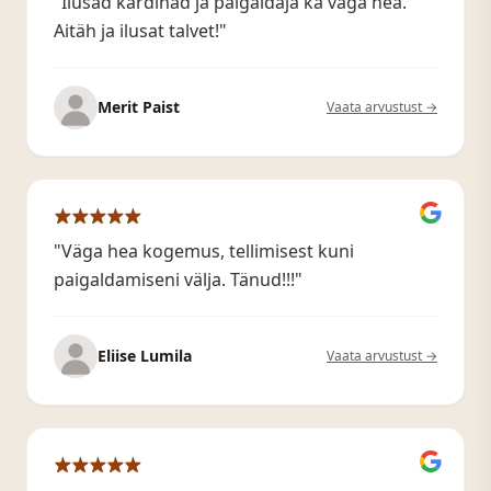
"Ilusad kardinad ja paigaldaja ka väga hea.
Aitäh ja ilusat talvet!"
Merit Paist
Vaata arvustust →
"Väga hea kogemus, tellimisest kuni
paigaldamiseni välja. Tänud!!!"
Eliise Lumila
Vaata arvustust →