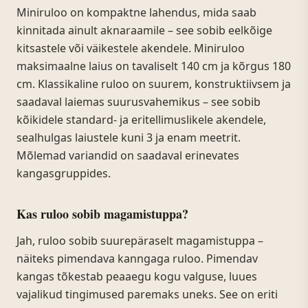
Miniruloo on kompaktne lahendus, mida saab
kinnitada ainult aknaraamile – see sobib eelkõige
kitsastele või väikestele akendele. Miniruloo
maksimaalne laius on tavaliselt 140 cm ja kõrgus 180
cm. Klassikaline ruloo on suurem, konstruktiivsem ja
saadaval laiemas suurusvahemikus – see sobib
kõikidele standard- ja eritellimuslikele akendele,
sealhulgas laiustele kuni 3 ja enam meetrit.
Mõlemad variandid on saadaval erinevates
kangasgruppides.
Kas ruloo sobib magamistuppa?
Jah, ruloo sobib suurepäraselt magamistuppa –
näiteks pimendava kanngaga ruloo. Pimendav
kangas tõkestab peaaegu kogu valguse, luues
vajalikud tingimused paremaks uneks. See on eriti