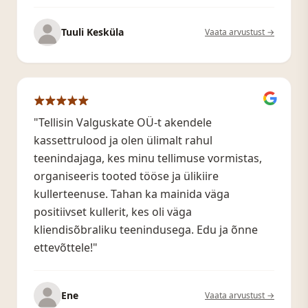
Tuuli Kesküla
Vaata arvustust →
"Tellisin Valguskate OÜ-t akendele
kassettrulood ja olen ülimalt rahul
teenindajaga, kes minu tellimuse vormistas,
organiseeris tooted tööse ja ülikiire
kullerteenuse. Tahan ka mainida väga
positiivset kullerit, kes oli väga
kliendisõbraliku teenindusega. Edu ja õnne
ettevõttele!"
Ene
Vaata arvustust →