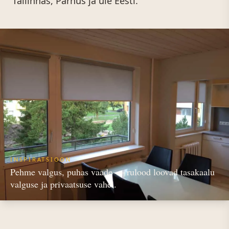
Tallinnas, Pärnus ja üle Eesti.
INSPIRATSIOON
Pehme valgus, puhas vaade — rulood loovad tasakaalu
valguse ja privaatsuse vahel.