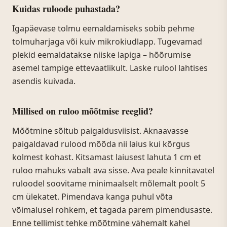
Kuidas ruloode puhastada?
Igapäevase tolmu eemaldamiseks sobib pehme
tolmuharjaga või kuiv mikrokiudlapp. Tugevamad
plekid eemaldatakse niiske lapiga – hõõrumise
asemel tampige ettevaatlikult. Laske rulool lahtises
asendis kuivada.
Millised on ruloo mõõtmise reeglid?
Mõõtmine sõltub paigaldusviisist. Aknaavasse
paigaldavad rulood mõõda nii laius kui kõrgus
kolmest kohast. Kitsamast laiusest lahuta 1 cm et
ruloo mahuks vabalt ava sisse. Ava peale kinnitavatel
ruloodel soovitame minimaalselt mõlemalt poolt 5
cm ülekatet. Pimendava kanga puhul võta
võimalusel rohkem, et tagada parem pimendusaste.
Enne tellimist tehke mõõtmine vähemalt kahel