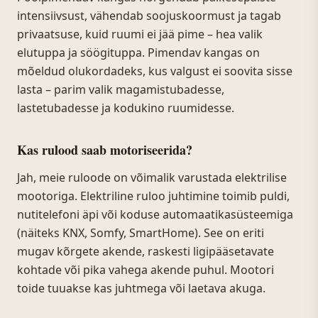
intensiivsust, vähendab soojuskoormust ja tagab
privaatsuse, kuid ruumi ei jää pime – hea valik
elutuppa ja söögituppa. Pimendav kangas on
mõeldud olukordadeks, kus valgust ei soovita sisse
lasta – parim valik magamistubadesse,
lastetubadesse ja kodukino ruumidesse.
Kas rulood saab motoriseerida?
Jah, meie ruloode on võimalik varustada elektrilise
mootoriga. Elektriline ruloo juhtimine toimib puldi,
nutitelefoni äpi või koduse automaatikasüsteemiga
(näiteks KNX, Somfy, SmartHome). See on eriti
mugav kõrgete akende, raskesti ligipääsetavate
kohtade või pika vahega akende puhul. Mootori
toide tuuakse kas juhtmega või laetava akuga.