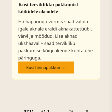
Küsi terviklikku pakkumist
kõikidele akendele
Hinnapäringu vormis saad valida
igale aknale eraldi aknakattetüübi,
värvi ja mõõdud. Lisa aknad
ükshaaval – saad tervikliku
pakkumise kõigi akende kohta ühe
päringuga.
Küsi hinnapakkumist