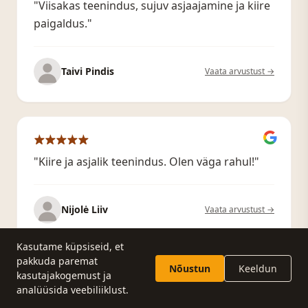
"Viisakas teenindus, sujuv asjaajamine ja kiire
paigaldus."
Taivi Pindis
Vaata arvustust →
"Kiire ja asjalik teenindus. Olen väga rahul!"
Nijolė Liiv
Vaata arvustust →
Kasutame küpsiseid, et
pakkuda paremat
Nõustun
Keeldun
kasutajakogemust ja
Küsi pakkumist
Helista
analüüsida veebiliiklust.
"Väga meeldiv, töö kiire ja korralik, sobis mu