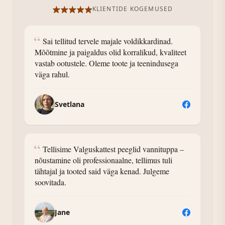
KLIENTIDE KOGEMUSED
“
Sai tellitud tervele majale voldikkardinad.
Mõõtmine ja paigaldus olid korralikud, kvaliteet
vastab ootustele. Oleme toote ja teenindusega
väga rahul.
Svetlana
“
Tellisime Valguskattest peeglid vannituppa –
nõustamine oli professionaalne, tellimus tuli
tähtajal ja tooted said väga kenad. Julgeme
soovitada.
Jane