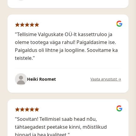
"Tellisime Valguskate OÜ-lt kassettruloo ja
oleme tootega väga rahul! Paigaldasime ise.
Paigaldus oli lihtne ja loogiline. Soovitame ka
teistele."
Heiki Roomet
Vaata arvustust →
"Soovitan! Tellimisel saab head nõu,
tähtaegadest peetakse kinni, mõistlikud
hinnad ja hea kvaliteet."