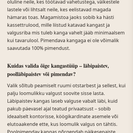
oluline neile, kes töötavad vahetustega, väikestele
lastele või lihtsalt neile, kes eelistavad magada
hämaras toas. Magamistoa jaoks sobib ka hästi
kassettrulood, mille liistud katavad kangast ja
valgusriba mis tuleb kanga vahelt jääb minimaalsem
kui tavarulool. Pimendava kangaga ei ole võimalik
saavutada 100% pimendust.
Kuidas valida õige kangastüüp – läbipaistev,
poolläbipaistev või pimendav?
Valik sõltub peamiselt ruumi otstarbest ja sellest, kui
palju loomulikku valgust soovite sisse lasta.
Läbipaistev kangas laseb valguse vabalt läbi, kuid
pakub päevasel ajal teatud privaatsust – sobib
ideaalselt kontorisse, köögikardinate asemele või
elutoaakende ette, kus loomulik valgus on tähtis.
Poolpimendav kangas nõrgendab päikesepaiste