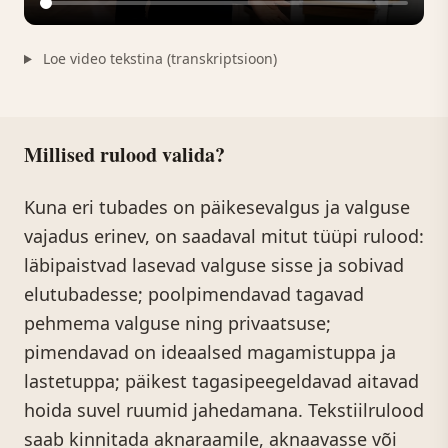
Loe video tekstina (transkriptsioon)
Millised rulood valida?
Kuna eri tubades on päikesevalgus ja valguse
vajadus erinev, on saadaval mitut tüüpi rulood:
läbipaistvad lasevad valguse sisse ja sobivad
elutubadesse; poolpimendavad tagavad
pehmema valguse ning privaatsuse;
pimendavad on ideaalsed magamistuppa ja
lastetuppa; päikest tagasipeegeldavad aitavad
hoida suvel ruumid jahedamana. Tekstiilrulood
saab kinnitada aknaraamile, aknaavasse või