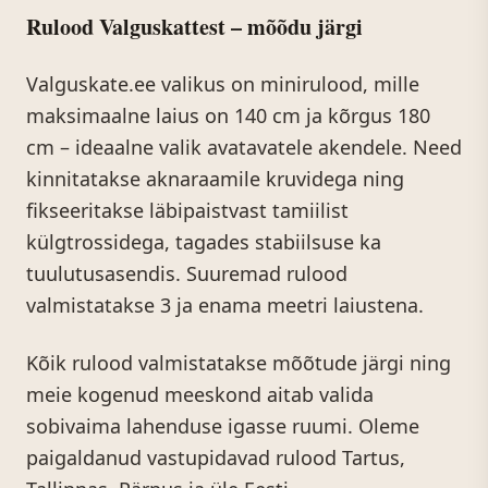
Rulood Valguskattest – mõõdu järgi
Valguskate.ee valikus on minirulood, mille
maksimaalne laius on 140 cm ja kõrgus 180
cm – ideaalne valik avatavatele akendele. Need
kinnitatakse aknaraamile kruvidega ning
fikseeritakse läbipaistvast tamiilist
külgtrossidega, tagades stabiilsuse ka
tuulutusasendis. Suuremad rulood
valmistatakse 3 ja enama meetri laiustena.
Kõik rulood valmistatakse mõõtude järgi ning
meie kogenud meeskond aitab valida
sobivaima lahenduse igasse ruumi. Oleme
paigaldanud vastupidavad rulood Tartus,