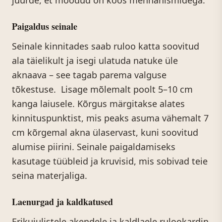
juurde, et mõõdud on koos mehhanismidega.
Paigaldus seinale
Seinale kinnitades saab ruloo katta soovitud
ala täielikult ja isegi ulatuda natuke üle
aknaava – see tagab parema valguse
tõkestuse. Lisage mõlemalt poolt 5–10 cm
kanga laiusele. Kõrgus märgitakse alates
kinnituspunktist, mis peaks asuma vähemalt 7
cm kõrgemal akna ülaservast, kuni soovitud
alumise piirini. Seinale paigaldamiseks
kasutage tüübleid ja kruvisid, mis sobivad teie
seina materjaliga.
Laenurgad ja kaldkatused
Erikujulistele akendele ja kaldlaele rulookardin