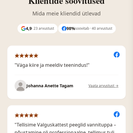
Klientide soovitused
Mida meie kliendid ütlevad
4,9
98%
· 23 arvustust
soovitab · 40 arvustust
"Väga kiire ja meeldiv teenindus!"
Johanna Anette Tagam
Vaata arvustust →
"Tellisime Valguskattest peeglid vannituppa –
nõustamine oli professionaalne, tellimus tuli