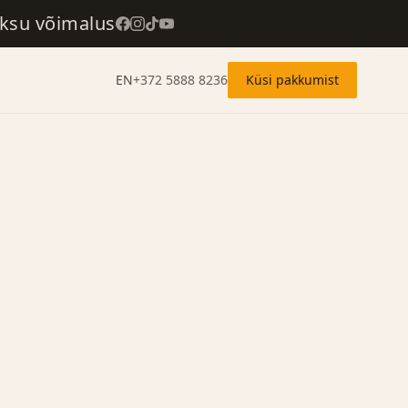
aksu võimalus
EN
+372 5888 8236
Küsi pakkumist