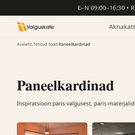
E–N 09:00–16:30 • 
Aknakat
Avaleht
›
Tehtud tööd
›
Paneelkardinad
Paneelkardinad
Inspiratsioon päris valgusest, päris materjalid