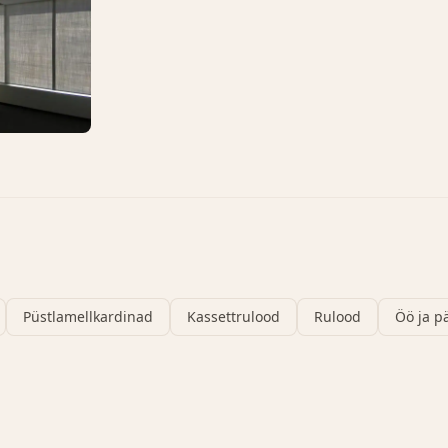
Püstlamellkardinad
Kassettrulood
Rulood
Öö ja p