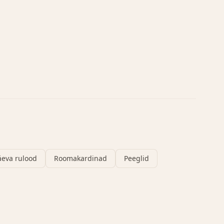
äeva rulood
Roomakardinad
Peeglid