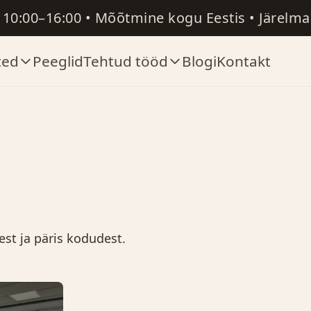
R 10:00–16:00 • Mõõtmine kogu Eestis • Järelm
ted
Peeglid
Tehtud tööd
Blogi
Kontakt
est ja päris kodudest.