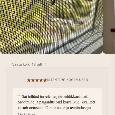
Vaata kõiki 13 pilti
KLIENTIDE KOGEMUSED
“
Sai tellitud tervele majale voldikkardinad.
Mõõtmine ja paigaldus olid korralikud, kvaliteet
vastab ootustele. Oleme toote ja teenindusega
väga rahul.