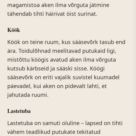
magamistoa aken ilma võrguta jätmine
tähendab tihti häirivat öist surinat.
Köök
Köök on teine ruum, kus sääsevõrk tasub end
ära. Toidulõhnad meelitavad putukaid ligi,
mistõttu köögis avatud aken ilma võrguta
kutsub kärbseid ja sääski sisse. Köögi
sääsevõrk on eriti vajalik suvistel kuumadel
päevadel, kui aken on pidevalt lahti, et
jahutada ruumi.
Lastetuba
Lastetuba on samuti oluline – lapsed on tihti
vähem teadlikud putukate tekitatud