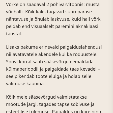
Võrke on saadaval 2 põhivärvitoonis: musta
või halli. Kõik kaks tagavad suurepärase
nähtavuse ja õhuläbilaskvuse, kuid hall võrk
peidab end visuaalselt paremini aknaklaasi
taustal.
Lisaks pakume erinevaid paigalduslahendusi
nii avatavatele akendele kui ka rõduustele.
Soovi korral saab sääsevõrgu eemaldada
külmaperioodil ja paigaldada taas kevadel –
see pikendab toote eluiga ja hoiab selle
välimuse kaunina.
Kõik meie sääsevõrgud valmistatakse
mõõtude järgi, tagades täpse sobivuse ja
esteetilise tulemuse. Paigaldus on kiire ning