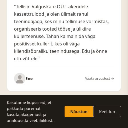
"Tellisin Valguskate OÜ-t akendele
kassettrulood ja olen ülimalt rahul
teenindajaga, kes minu tellimuse vormistas,
organiseeris tooted tööse ja ülikiire
kullerteenuse. Tahan ka mainida väga
positiivset kullerit, kes oli väga
kliendisõbraliku teenindusega. Edu ja õnne
ettevõttele!"
Ene
Vaata arvustust →
Kasutame küpsiseid, et
pakkuda paremat
Nõustun
Keeldun
kasutajakogemust ja
"Tellisime Valguskate OÜ-lt kassettruloo ja
Küsi pakkumist
Helista
analüüsida veebiliiklust.
oleme tootega väga rahul! Paigaldasime ise.