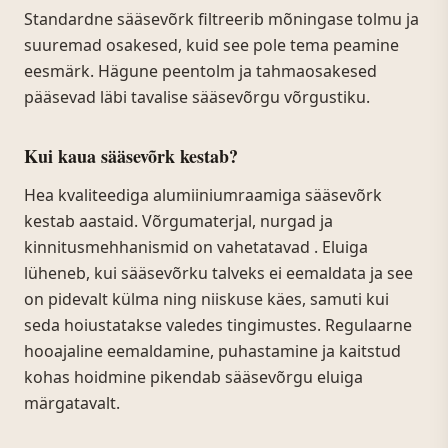
Standardne sääsevõrk filtreerib mõningase tolmu ja
suuremad osakesed, kuid see pole tema peamine
eesmärk. Hägune peentolm ja tahmaosakesed
pääsevad läbi tavalise sääsevõrgu võrgustiku.
Kui kaua sääsevõrk kestab?
Hea kvaliteediga alumiiniumraamiga sääsevõrk
kestab aastaid. Võrgumaterjal, nurgad ja
kinnitusmehhanismid on vahetatavad . Eluiga
lüheneb, kui sääsevõrku talveks ei eemaldata ja see
on pidevalt külma ning niiskuse käes, samuti kui
seda hoiustatakse valedes tingimustes. Regulaarne
hooajaline eemaldamine, puhastamine ja kaitstud
kohas hoidmine pikendab sääsevõrgu eluiga
märgatavalt.