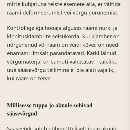
mitte kuhjatuna teiste esemete alla, et vältida
raami deformeerumist või võrgu purunemist.
Kontrollige iga hooaja alguses raami nurki ja
kinnitusklambrite seisukorda. Kui klamber on
nõrgenenud või raam on veidi kõver, on need
enamasti lihtsalt parandatavad. Katki läinud
võrgumaterjal on samuti vahetatav – täieliku
uue sääsevõrgu tellimine ei ole alati vajalik,
kui raam on terve.
Millisesse tuppa ja aknale sobivad
sääsevõrgud
Sääsevõrk sobib põhimõtteliselt igale aknale,