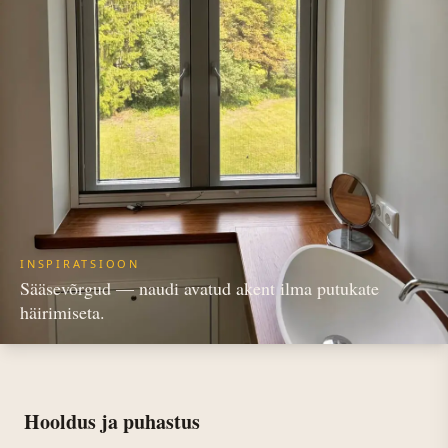
INSPIRATSIOON
Sääsevõrgud — naudi avatud akent ilma putukate
häirimiseta.
Hooldus ja puhastus