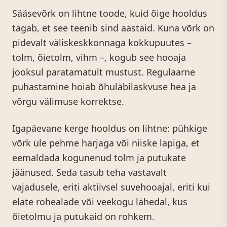
Sääsevõrk on lihtne toode, kuid õige hooldus
tagab, et see teenib sind aastaid. Kuna võrk on
pidevalt väliskeskkonnaga kokkupuutes –
tolm, õietolm, vihm –, kogub see hooaja
jooksul paratamatult mustust. Regulaarne
puhastamine hoiab õhuläbilaskvuse hea ja
võrgu välimuse korrektse.
Igapäevane kerge hooldus on lihtne: pühkige
võrk üle pehme harjaga või niiske lapiga, et
eemaldada kogunenud tolm ja putukate
jäänused. Seda tasub teha vastavalt
vajadusele, eriti aktiivsel suvehooajal, eriti kui
elate rohealade või veekogu lähedal, kus
õietolmu ja putukaid on rohkem.