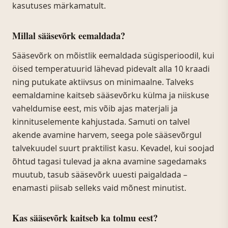
kasutuses märkamatult.
Millal sääsevõrk eemaldada?
Sääsevõrk on mõistlik eemaldada sügisperioodil, kui
öised temperatuurid lähevad pidevalt alla 10 kraadi
ning putukate aktiivsus on minimaalne. Talveks
eemaldamine kaitseb sääsevõrku külma ja niiskuse
vaheldumise eest, mis võib ajas materjali ja
kinnituselemente kahjustada. Samuti on talvel
akende avamine harvem, seega pole sääsevõrgul
talvekuudel suurt praktilist kasu. Kevadel, kui soojad
õhtud tagasi tulevad ja akna avamine sagedamaks
muutub, tasub sääsevõrk uuesti paigaldada –
enamasti piisab selleks vaid mõnest minutist.
Kas sääsevõrk kaitseb ka tolmu eest?