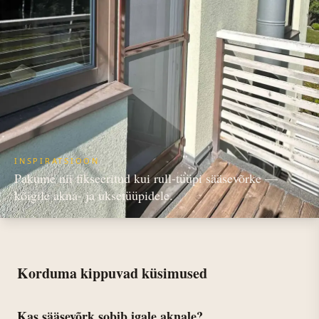
INSPIRATSIOON
Pakume nii fikseeritud kui rull-tüüpi sääsevõrke —
kõigile akna- ja uksetüüpidele.
Korduma kippuvad küsimused
Kas sääsevõrk sobib igale aknale?