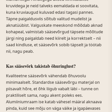
kruvidega je neid talveks eemaldada ei soovitata,
kuna kruviaugud kuluvad edasi tagasi pannes.
Täpne paigaldusviis sõltub valitud mudelist ja
aknatüübist. Valguskate meeskond mõõdab aknad
kohapeal, valmistab sääsevõrgud täpsete mõõtude
järgi ning paigaldab need kiirelt ja korrektselt – nii
saad kindluse, et sääsevõrk sobib täpselt ja töötab
nii, nagu peab.
Kas sääsevõrk takistab õhuringlust?
Kvaliteetne sääsevõrk vähendab õhuvoolu
minimaalselt. Standardse sääsevõrgu materjal on
piisavalt hõre, et õhk liigub vabalt läbi – tunne on
praktiliselt sama, nagu akent poleks ees.
Alumiiniumraam ise katab vähesel määral aknaava
pinda, kuid see mõju on väga väike ja igapäevases