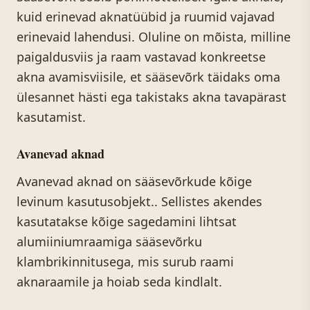
kuid erinevad aknatüübid ja ruumid vajavad
erinevaid lahendusi. Oluline on mõista, milline
paigaldusviis ja raam vastavad konkreetse
akna avamisviisile, et sääsevõrk täidaks oma
ülesannet hästi ega takistaks akna tavapärast
kasutamist.
Avanevad aknad
Avanevad aknad on sääsevõrkude kõige
levinum kasutusobjekt.. Sellistes akendes
kasutatakse kõige sagedamini lihtsat
alumiiniumraamiga sääsevõrku
klambrikinnitusega, mis surub raami
aknaraamile ja hoiab seda kindlalt.