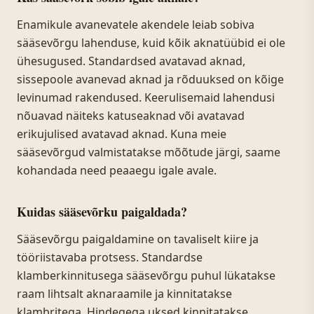
Enamikule avanevatele akendele leiab sobiva
sääsevõrgu lahenduse, kuid kõik aknatüübid ei ole
ühesugused. Standardsed avatavad aknad,
sissepoole avanevad aknad ja rõduuksed on kõige
levinumad rakendused. Keerulisemaid lahendusi
nõuavad näiteks katuseaknad või avatavad
erikujulised avatavad aknad. Kuna meie
sääsevõrgud valmistatakse mõõtude järgi, saame
kohandada need peaaegu igale avale.
Kuidas sääsevõrku paigaldada?
Sääsevõrgu paigaldamine on tavaliselt kiire ja
tööriistavaba protsess. Standardse
klamberkinnitusega sääsevõrgu puhul lükatakse
raam lihtsalt aknaraamile ja kinnitatakse
klambritega. Hindegega uksed kinnitatakse