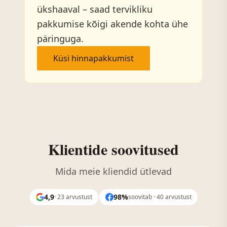
ükshaaval – saad tervikliku
pakkumise kõigi akende kohta ühe
päringuga.
Küsi hinnapakkumist
Klientide soovitused
Mida meie kliendid ütlevad
4,9
98%
· 23 arvustust
soovitab · 40 arvustust