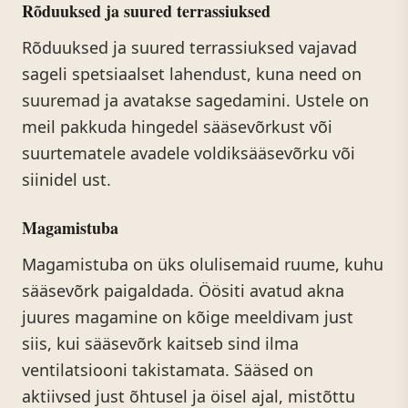
Rõduuksed ja suured terrassiuksed
Rõduuksed ja suured terrassiuksed vajavad
sageli spetsiaalset lahendust, kuna need on
suuremad ja avatakse sagedamini. Ustele on
meil pakkuda hingedel sääsevõrkust või
suurtematele avadele voldiksääsevõrku või
siinidel ust.
Magamistuba
Magamistuba on üks olulisemaid ruume, kuhu
sääsevõrk paigaldada. Öösiti avatud akna
juures magamine on kõige meeldivam just
siis, kui sääsevõrk kaitseb sind ilma
ventilatsiooni takistamata. Sääsed on
aktiivsed just õhtusel ja öisel ajal, mistõttu