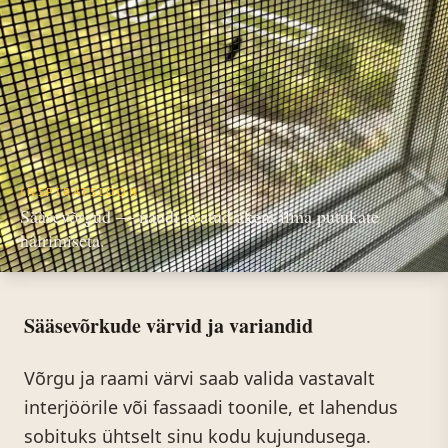
INSPIRATSIOON
Sääsevõrgud — naudi avatud akent ilma putukate
häirimiseta.
Sääsevõrkude värvid ja variandid
Võrgu ja raami värvi saab valida vastavalt
interjöörile või fassaadi toonile, et lahendus
sobituks ühtselt sinu kodu kujundusega.