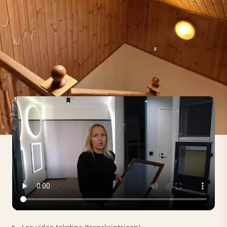
Vaata, kuidas valida õige sääsevõrk
Lühike video selgitab, millised sääsevõrke on
võimalik tellida.