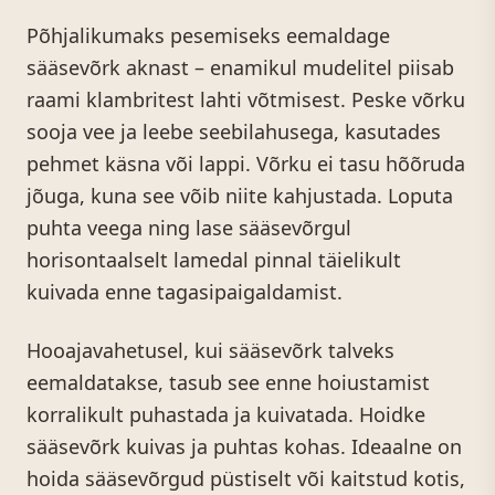
Põhjalikumaks pesemiseks eemaldage
sääsevõrk aknast – enamikul mudelitel piisab
raami klambritest lahti võtmisest. Peske võrku
sooja vee ja leebe seebilahusega, kasutades
pehmet käsna või lappi. Võrku ei tasu hõõruda
jõuga, kuna see võib niite kahjustada. Loputa
puhta veega ning lase sääsevõrgul
horisontaalselt lamedal pinnal täielikult
kuivada enne tagasipaigaldamist.
Hooajavahetusel, kui sääsevõrk talveks
eemaldatakse, tasub see enne hoiustamist
korralikult puhastada ja kuivatada. Hoidke
sääsevõrk kuivas ja puhtas kohas. Ideaalne on
hoida sääsevõrgud püstiselt või kaitstud kotis,