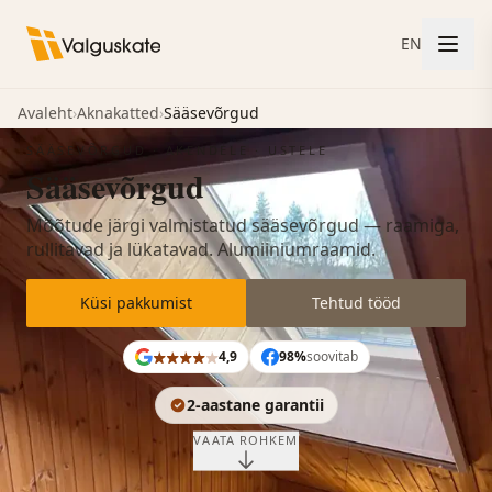
EN
Avaleht
›
Aknakatted
›
Sääsevõrgud
SÄÄSEVÕRGUD · AKENDELE · USTELE
Sääsevõrgud
Mõõtude järgi valmistatud sääsevõrgud — raamiga,
rullitavad ja lükatavad. Alumiiniumraamid.
Küsi pakkumist
Tehtud tööd
4,9
98%
soovitab
2-aastane garantii
VAATA ROHKEM