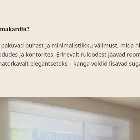
omakardin?
akuvad puhast ja minimalistlikku välimust, mida hi
dudes ja kontorites. Erinevalt ruloodest jäävad ro
torkavalt elegantseteks – kanga voldid lisavad süg