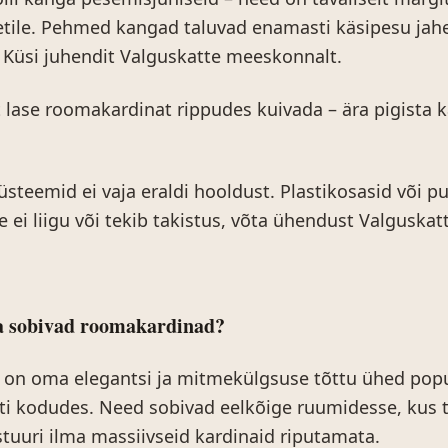
tile. Pehmed kangad taluvad enamasti käsipesu jah
Küsi juhendit Valguskatte meeskonnalt.
 lase roomakardinat rippudes kuivada – ära pigista 
teemid ei vaja eraldi hooldust. Plastikosasid või p
e ei liigu või tekib takistus, võta ühendust Valguskat
pa sobivad roomakardinad?
on oma elegantsi ja mitmekülgsuse tõttu ühed po
ti kodudes. Need sobivad eelkõige ruumidesse, kus 
stuuri ilma massiivseid kardinaid riputamata.