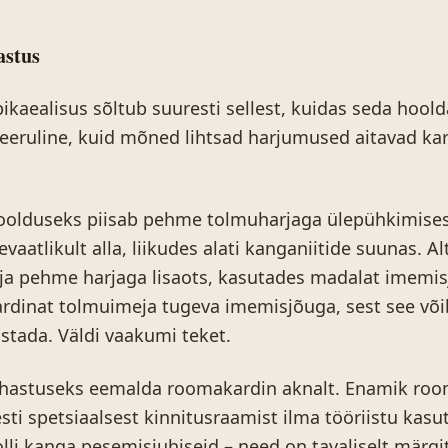
astus
kaealisus sõltub suuresti sellest, kuidas seda hoold
keeruline, kuid mõned lihtsad harjumused aitavad ka
oolduseks piisab pehme tolmuharjaga ülepühkimises
evaatlikult alla, liikudes alati kanganiitide suunas. Al
ja pehme harjaga lisaots, kasutades madalat imemis
rdinat tolmuimeja tugeva imemisjõuga, sest see võ
ustada. Väldi vaakumi teket.
astuseks eemalda roomakardin aknalt. Enamik roo
ti spetsiaalsest kinnitusraamist ilma tööriistu kas
lli kanga pesemisjuhiseid – need on tavaliselt märg