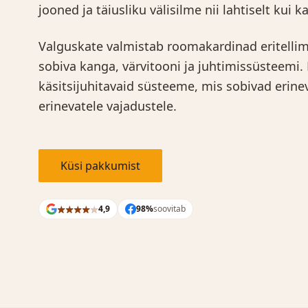
jooned ja täiusliku välisilme nii lahtiselt kui
Valguskate valmistab roomakardinad eritellim
sobiva kanga, värvitooni ja juhtimissüsteemi.
käsitsijuhitavaid süsteeme, mis sobivad erin
erinevatele vajadustele.
Küsi pakkumist
4,9
98%
soovitab