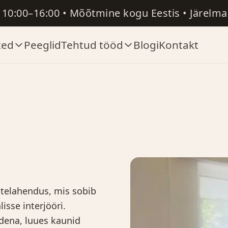
R 10:00–16:00 • Mõõtmine kogu Eestis • Järelm
ted
Peeglid
Tehtud tööd
Blogi
Kontakt
telahendus, mis sobib
isse interjööri.
idena, luues kaunid