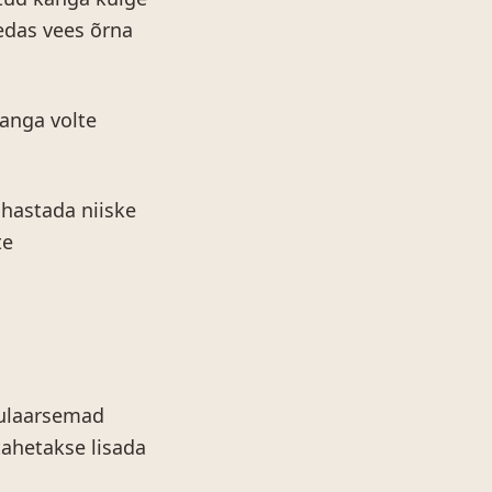
edas vees õrna
kanga volte
uhastada niiske
te
pulaarsemad
tahetakse lisada