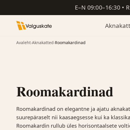
E–N 09:00–16:30 • 
Aknakat
Avaleht
›
Aknakatted
›
Roomakardinad
Roomakardinad
Roomakardinad on elegantne ja ajatu aknakat
suurepäraselt nii kaasaegsesse kui ka klassikal
Roomakardin rullub üles horisontaalsete volt