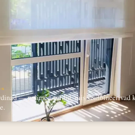
ON
dinad — pehmed voldid, mis kombineerivad kl
e.