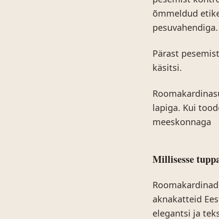
õmmeldud etike
pesuvahendiga. 
Pärast pesemist
käsitsi.
Roomakardinasüs
lapiga. Kui tood
meeskonnaga
Millisesse tup
Roomakardinad 
aknakatteid Ees
elegantsi ja tek