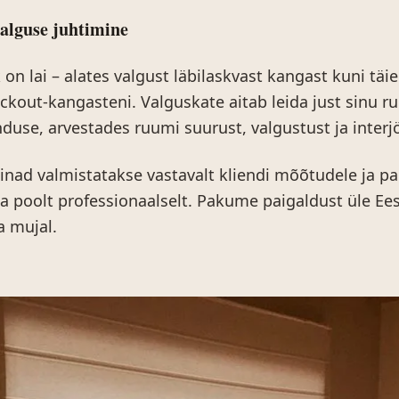
alguse juhtimine
on lai – alates valgust läbilaskvast kangast kuni täie
ackout-kangasteni. Valguskate aitab leida just sinu r
use, arvestades ruumi suurust, valgustust ja interjöör
nad valmistatakse vastavalt kliendi mõõtudele ja pa
poolt professionaalselt. Pakume paigaldust üle Eesti
a mujal.