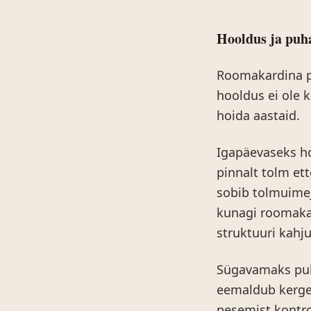
Hooldus ja puh
Roomakardina pi
hooldus ei ole 
hoida aastaid.
Igapäevaseks h
pinnalt tolm ett
sobib tolmuime
kunagi roomaka
struktuuri kahj
Sügavamaks puh
eemaldub kerges
pesemist kontro