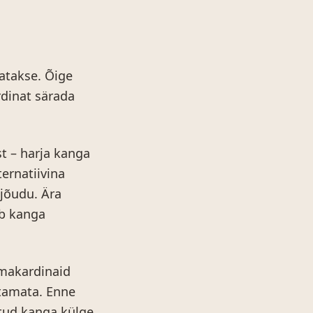
atakse. Õige
rdinat särada
t – harja kanga
ternatiivina
jõudu. Ära
ib kanga
makardinaid
utamata. Enne
itud kanga külge