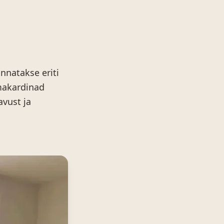
nnatakse eriti
omakardinad
avust ja