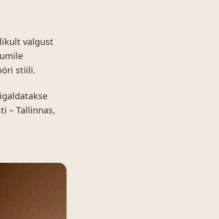
likult valgust
uumile
i stiili.
igaldatakse
 – Tallinnas,