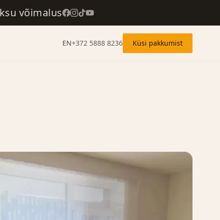
aksu võimalus
EN
+372 5888 8236
Küsi pakkumist