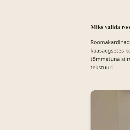
Miks valida ro
Roomakardinad p
kaasaegsetes ko
tõmmatuna silma
tekstuuri.