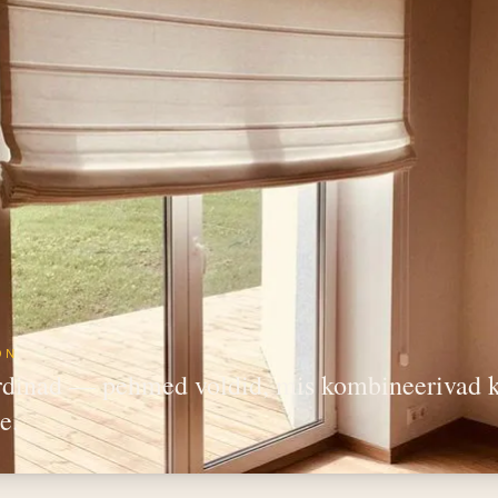
ON
dinad — pehmed voldid, mis kombineerivad kl
e.