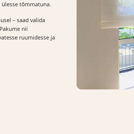
 ka ülesse tõmmatuna.
usel – saad valida
 Pakume nii
evatesse ruumidesse ja