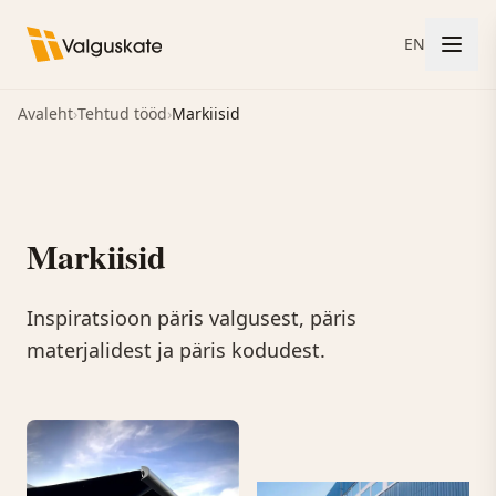
EN
Avaleht
›
Tehtud tööd
›
Markiisid
Markiisid
Inspiratsioon päris valgusest, päris
materjalidest ja päris kodudest.