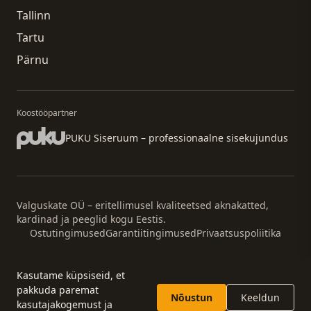
Tallinn
Tartu
Pärnu
Koostööpartner
PUKU Siseruum – professionaalne sisekujundus
Valguskate OÜ – eritellimusel kvaliteetsed aknakatted,
kardinad ja peeglid kogu Eestis.
Ostutingimused
Garantiitingimused
Privaatsuspoliitika
Facebook
Instagram
TikTok
YouTube
Kasutame küpsiseid, et
Veebiarendus: Rahanetis
pakkuda paremat
Nõustun
Keeldun
kasutajakogemust ja