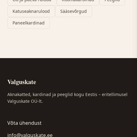
Katuseaknarulood
Sääsevõrgud
Paneelkardinad
Valguskate
Aknakatted, kardinad ja peeglid kogu Eestis – eritellimusel
Valguskate OÜ-lt.
Võta ühendust
info@valguskate.ee