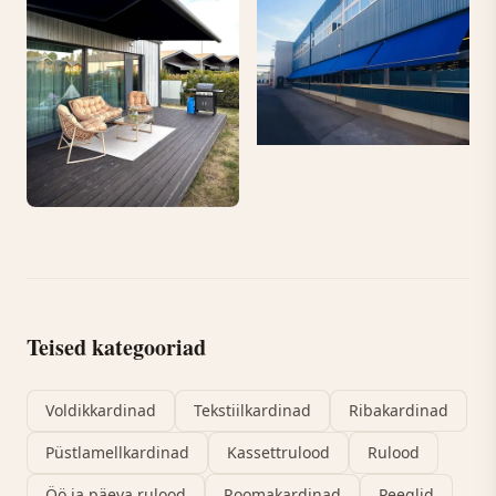
Teised kategooriad
Voldikkardinad
Tekstiilkardinad
Ribakardinad
Püstlamellkardinad
Kassettrulood
Rulood
Öö ja päeva rulood
Roomakardinad
Peeglid