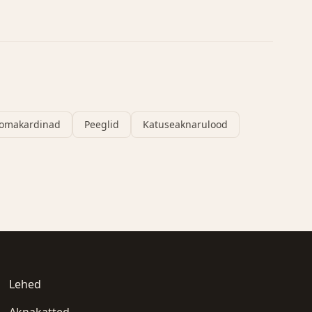
omakardinad
Peeglid
Katuseaknarulood
Lehed
Aknakatted