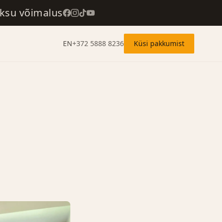
aksu võimalus
EN
+372 5888 8236
Küsi pakkumist