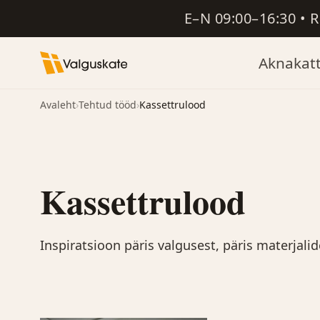
E–N 09:00–16:30 • 
Aknakat
Avaleht
›
Tehtud tööd
›
Kassettrulood
Kassettrulood
Inspiratsioon päris valgusest, päris materjalid