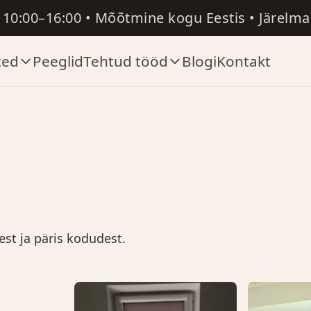
R 10:00–16:00 • Mõõtmine kogu Eestis • Järelm
ted
Peeglid
Tehtud tööd
Blogi
Kontakt
est ja päris kodudest.