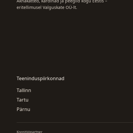
Aknakatted, kardinad ja peeglid kogu Eestis –
eritellimusel Valguskate OÜ-lt.
Teeninduspiirkonnad
Tallinn
Tartu
Pärnu
Koostööpartner