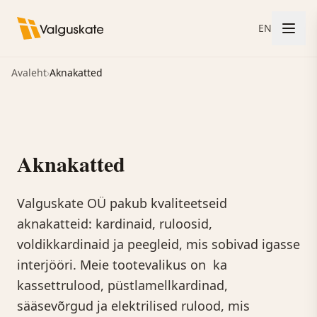
EN
Avaleht
›
Aknakatted
Aknakatted
Valguskate OÜ pakub kvaliteetseid
aknakatteid: kardinaid, ruloosid,
voldikkardinaid ja peegleid, mis sobivad igasse
interjööri. Meie tootevalikus on ka
kassettrulood, püstlamellkardinad,
sääsevõrgud ja elektrilised rulood, mis