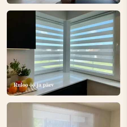
Ruloo öö ja päev