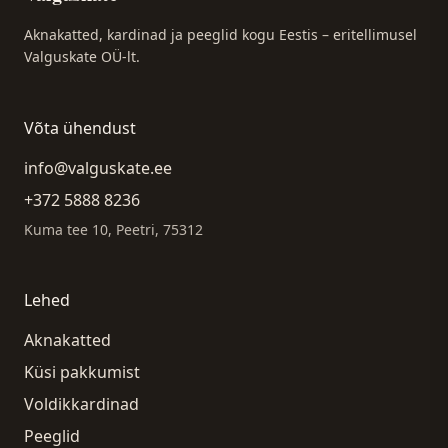
Aknakatted, kardinad ja peeglid kogu Eestis – eritellimusel
Valguskate OÜ-lt.
Võta ühendust
info@valguskate.ee
+372 5888 8236
Kuma tee 10, Peetri, 75312
Lehed
Aknakatted
Küsi pakkumist
Voldikkardinad
Peeglid