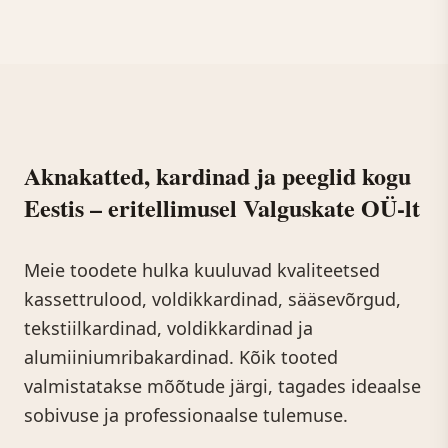
Aknakatted, kardinad ja peeglid kogu
Eestis – eritellimusel Valguskate OÜ-lt
Meie toodete hulka kuuluvad kvaliteetsed
kassettrulood, voldikkardinad, sääsevõrgud,
tekstiilkardinad, voldikkardinad ja
alumiiniumribakardinad. Kõik tooted
valmistatakse mõõtude järgi, tagades ideaalse
sobivuse ja professionaalse tulemuse.