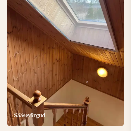
Sääsevõrgud