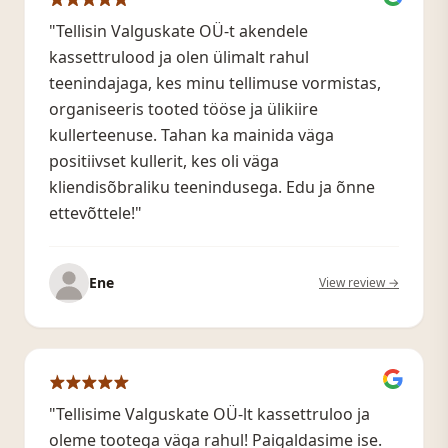
"Tellisin Valguskate OÜ-t akendele
kassettrulood ja olen ülimalt rahul
teenindajaga, kes minu tellimuse vormistas,
organiseeris tooted tööse ja ülikiire
kullerteenuse. Tahan ka mainida väga
positiivset kullerit, kes oli väga
kliendisõbraliku teenindusega. Edu ja õnne
ettevõttele!"
Ene
View review →
"Tellisime Valguskate OÜ-lt kassettruloo ja
oleme tootega väga rahul! Paigaldasime ise.