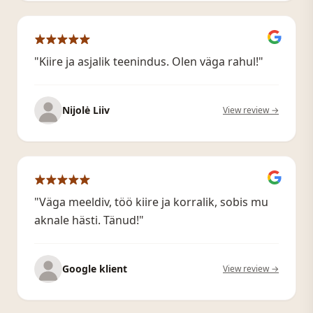
"Kiire ja asjalik teenindus. Olen väga rahul!"
Nijolė Liiv
View review →
"Väga meeldiv, töö kiire ja korralik, sobis mu
aknale hästi. Tänud!"
Google klient
View review →