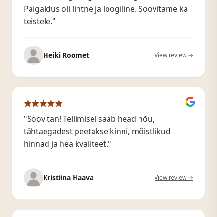
Paigaldus oli lihtne ja loogiline. Soovitame ka
teistele."
Heiki Roomet
View review →
"Soovitan! Tellimisel saab head nõu,
tähtaegadest peetakse kinni, mõistlikud
hinnad ja hea kvaliteet."
Kristiina Haava
View review →