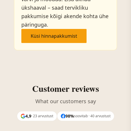
ükshaaval – saad tervikliku
pakkumise kõigi akende kohta ühe
päringuga.
Küsi hinnapakkumist
Customer reviews
What our customers say
4,9
98%
· 23 arvustust
soovitab · 40 arvustust