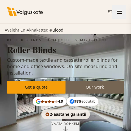
ET
Avaleht
›
En
›
Aknakatted
›
Rulood
ROLLER BLINDS · BLACKOUT · SEMI-BLACKOUT
Roller Blinds
Custom-made textile and cassette roller blinds for
home and office windows. On-site measuring and
installation.
Get a quote
Our work
4,9
98%
soovitab
2-aastane garantii
VAATA ROHKEM