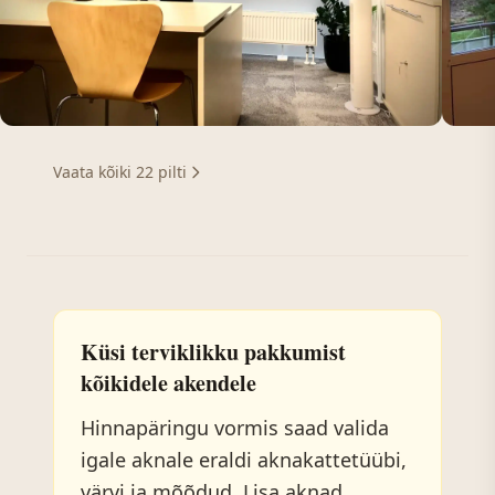
Vaata kõiki 22 pilti
Küsi terviklikku pakkumist
kõikidele akendele
Hinnapäringu vormis saad valida
igale aknale eraldi aknakattetüübi,
värvi ja mõõdud. Lisa aknad