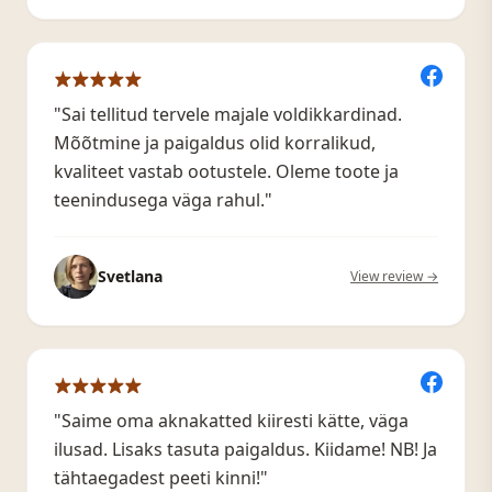
"Sai tellitud tervele majale voldikkardinad.
Mõõtmine ja paigaldus olid korralikud,
kvaliteet vastab ootustele. Oleme toote ja
teenindusega väga rahul."
Svetlana
View review →
"Saime oma aknakatted kiiresti kätte, väga
ilusad. Lisaks tasuta paigaldus. Kiidame! NB! Ja
tähtaegadest peeti kinni!"