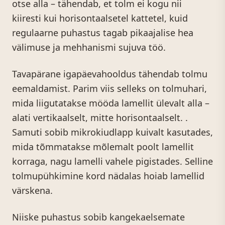
otse alla – tähendab, et tolm ei kogu nii
kiiresti kui horisontaalsetel kattetel, kuid
regulaarne puhastus tagab pikaajalise hea
välimuse ja mehhanismi sujuva töö.
Tavapärane igapäevahooldus tähendab tolmu
eemaldamist. Parim viis selleks on tolmuhari,
mida liigutatakse mööda lamellit ülevalt alla –
alati vertikaalselt, mitte horisontaalselt. .
Samuti sobib mikrokiudlapp kuivalt kasutades,
mida tõmmatakse mõlemalt poolt lamellit
korraga, nagu lamelli vahele pigistades. Selline
tolmupühkimine kord nädalas hoiab lamellid
värskena.
Niiske puhastus sobib kangekaelsemate