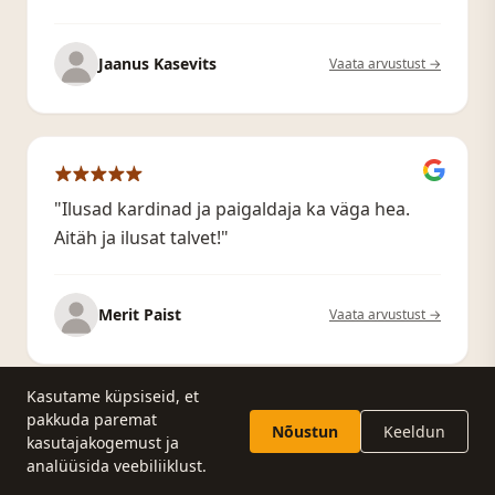
Jaanus Kasevits
Vaata arvustust →
"Ilusad kardinad ja paigaldaja ka väga hea.
Aitäh ja ilusat talvet!"
Merit Paist
Vaata arvustust →
Kasutame küpsiseid, et
pakkuda paremat
Nõustun
Keeldun
kasutajakogemust ja
Küsi pakkumist
Helista
"Väga hea kogemus, tellimisest kuni
analüüsida veebiliiklust.
paigaldamiseni välja. Tänud!!!"