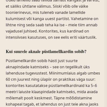
Uued lamellid saab tellida samast kangast ja värvist,
et säiliks ühtlane välimus. Siiski võib olle väike
toonierinevus, mis tuleneb vanade lamellide
kulumisest või kanga uuest partiist. Vahetamine on
lihtne ning seda saab teha ka ise – meie tiim annab
vajadusel juhised. Kontorites, kus kardinad on
intensiivses kasutuses, on see eelis eriti väärtuslik.
Kui suurele aknale püstlamellkardin sobib?
Püstlamellkardin sobib hästi just suurte
aknapindade katmiseks – see on tegelikult üks
lahenduse tugevustest. Miinimumlaius algab umbes
60 cm juurest ning ülapiir on praktikas väga suur:
kontorites kasutatakse püstlamellkardinaid ka 5–6
meetri laiuste klaaspindade katmiseks, mida avada
mõlemalt poolt keskmest. Täpne mõõdistamine
kohapeal tagab, et lahendus on just teie akna jaoks