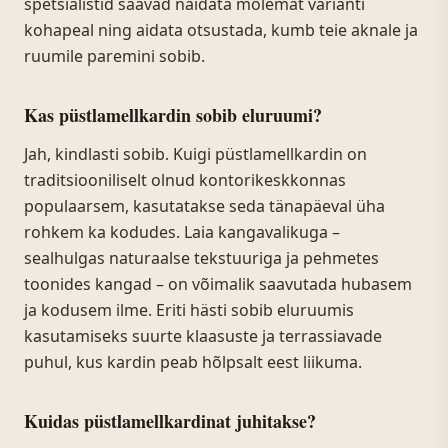
spetsialistid saavad näidata mõlemat varianti
kohapeal ning aidata otsustada, kumb teie aknale ja
ruumile paremini sobib.
Kas püstlamellkardin sobib eluruumi?
Jah, kindlasti sobib. Kuigi püstlamellkardin on
traditsiooniliselt olnud kontorikeskkonnas
populaarsem, kasutatakse seda tänapäeval üha
rohkem ka kodudes. Laia kangavalikuga –
sealhulgas naturaalse tekstuuriga ja pehmetes
toonides kangad – on võimalik saavutada hubasem
ja kodusem ilme. Eriti hästi sobib eluruumis
kasutamiseks suurte klaasuste ja terrassiavade
puhul, kus kardin peab hõlpsalt eest liikuma.
Kuidas püstlamellkardinat juhitakse?