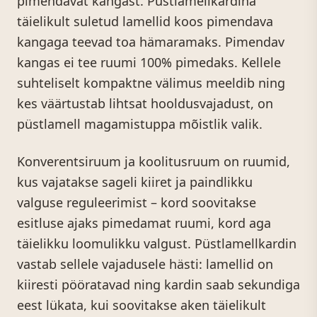
pimendavat kangast. Püstlamellkardina
täielikult suletud lamellid koos pimendava
kangaga teevad toa hämaramaks. Pimendav
kangas ei tee ruumi 100% pimedaks. Kellele
suhteliselt kompaktne välimus meeldib ning
kes väärtustab lihtsat hooldusvajadust, on
püstlamell magamistuppa mõistlik valik.
Konverentsiruum ja koolitusruum on ruumid,
kus vajatakse sageli kiiret ja paindlikku
valguse reguleerimist – kord soovitakse
esitluse ajaks pimedamat ruumi, kord aga
täielikku loomulikku valgust. Püstlamellkardin
vastab sellele vajadusele hästi: lamellid on
kiiresti pööratavad ning kardin saab sekundiga
eest lükata, kui soovitakse aken täielikult