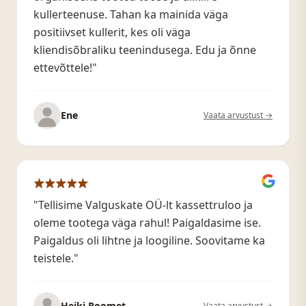
kullerteenuse. Tahan ka mainida väga
positiivset kullerit, kes oli väga
kliendisõbraliku teenindusega. Edu ja õnne
ettevõttele!"
Ene
Vaata arvustust →
"Tellisime Valguskate OÜ-lt kassettruloo ja
oleme tootega väga rahul! Paigaldasime ise.
Paigaldus oli lihtne ja loogiline. Soovitame ka
teistele."
Heiki Roomet
Vaata arvustust →