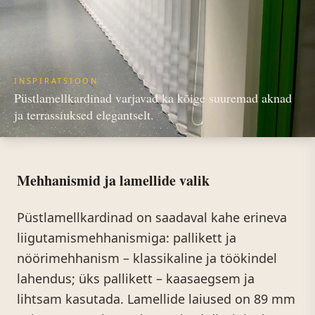
INSPIRATSIOON
Püstlamellkardinad varjavad ka kõige suuremad aknad
ja terrassiuksed elegantselt.
Mehhanismid ja lamellide valik
Püstlamellkardinad on saadaval kahe erineva
liigutamismehhanismiga: pallikett ja
nöörimehhanism – klassikaline ja töökindel
lahendus; üks pallikett – kaasaegsem ja
lihtsam kasutada. Lamellide laiused on 89 mm