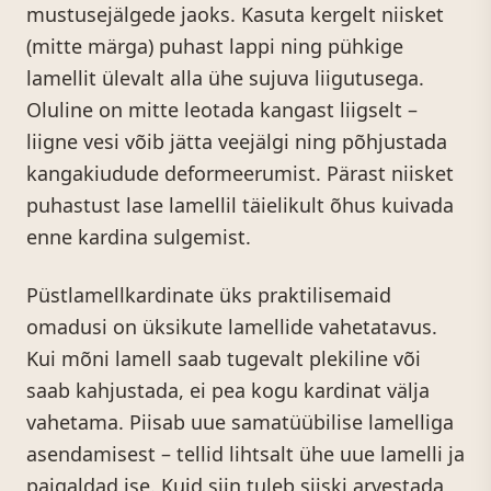
mustusejälgede jaoks. Kasuta kergelt niisket
(mitte märga) puhast lappi ning pühkige
lamellit ülevalt alla ühe sujuva liigutusega.
Oluline on mitte leotada kangast liigselt –
liigne vesi võib jätta veejälgi ning põhjustada
kangakiudude deformeerumist. Pärast niisket
puhastust lase lamellil täielikult õhus kuivada
enne kardina sulgemist.
Püstlamellkardinate üks praktilisemaid
omadusi on üksikute lamellide vahetatavus.
Kui mõni lamell saab tugevalt plekiline või
saab kahjustada, ei pea kogu kardinat välja
vahetama. Piisab uue samatüübilise lamelliga
asendamisest – tellid lihtsalt ühe uue lamelli ja
paigaldad ise. Kuid siin tuleb siiski arvestada