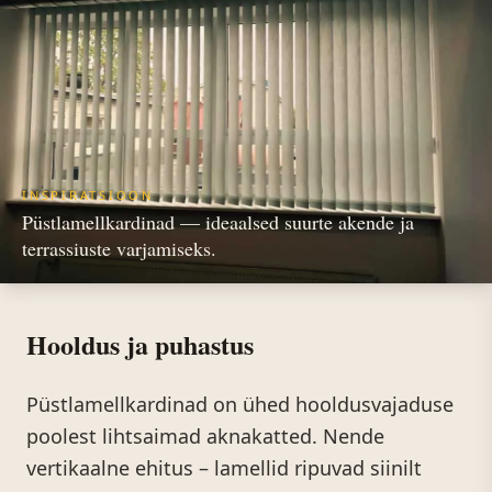
INSPIRATSIOON
Püstlamellkardinad — ideaalsed suurte akende ja
terrassiuste varjamiseks.
Hooldus ja puhastus
Püstlamellkardinad on ühed hooldusvajaduse
poolest lihtsaimad aknakatted. Nende
vertikaalne ehitus – lamellid ripuvad siinilt