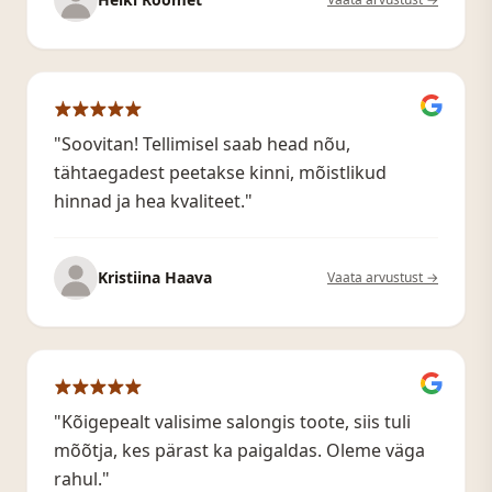
"Soovitan! Tellimisel saab head nõu,
tähtaegadest peetakse kinni, mõistlikud
hinnad ja hea kvaliteet."
Kristiina Haava
Vaata arvustust →
"Kõigepealt valisime salongis toote, siis tuli
mõõtja, kes pärast ka paigaldas. Oleme väga
rahul."