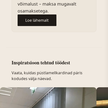
võimalust – maksa mugavalt
osamaksetega.
Loe lähemalt
Inspiratsioon tehtud töödest
Vaata, kuidas püstlamellkardinad päris
kodudes välja näevad.