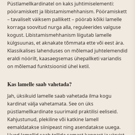
Püstlamellkardinatel on kaks juhtimiselementi:
pööramiskett ja libistamismehhanism. Pööramiskett
– tavaliselt väiksem pallikett – pöörab kõiki lamelle
korraga soovitud nurga alla, reguleerides valguse
kogust. Libistamismehhanism liigutab lamelle
külgsuunas, et aknakate tõmmata ette või eest ära.
Klassikalises lahenduses on mõlemad juhtelemendid
eraldi nöörilt, kaasaegsemas ühepallketi variandis
on mõlemad funktsioonid ühel ketil.
Kas lamelle saab vahetada?
Jah, üksikuid lamelle saab vahetada ilma kogu
kardinat välja vahetamata. See on üks
püstlamellkardinate suurimaid praktilisi eeliseid.
Kahjustunud, plekiline või katkine lamell
eemaldatakse siinipeast ning asendatakse uuega.