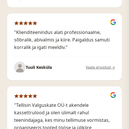
"Klienditeenindus alati professionaalne,
sõbralik, abivalmis ja kiire. Paigaldus samuti
korralik ja igati meeldiv."
Tuuli Kesküla
Vaata arvustust →
"Tellisin Valguskate OÜ-t akendele
kassettrulood ja olen ülimalt rahul
teenindajaga, kes minu tellimuse vormistas,
organiseeris tooted tööse ja ülikiire