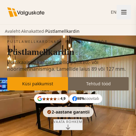
EN
Avaleht
›
Aknakatted
›
Püstlamellkardin
PÜSTLAMELLKARDINAD · PALLIKETT · NÖÖR
Püstlamellkardin
Vertikaalsed kangalamellid pallikett- või
nöörimehhanismiga. Lamellide laius 89 või 127 mm.
Küsi pakkumist
Tehtud tööd
4,9
98%
soovitab
2-aastane garantii
VAATA ROHKEM