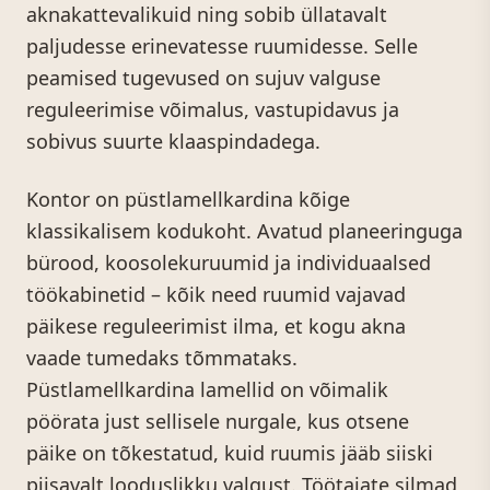
aknakattevalikuid ning sobib üllatavalt
paljudesse erinevatesse ruumidesse. Selle
peamised tugevused on sujuv valguse
reguleerimise võimalus, vastupidavus ja
sobivus suurte klaaspindadega.
Kontor on püstlamellkardina kõige
klassikalisem kodukoht. Avatud planeeringuga
bürood, koosolekuruumid ja individuaalsed
töökabinetid – kõik need ruumid vajavad
päikese reguleerimist ilma, et kogu akna
vaade tumedaks tõmmataks.
Püstlamellkardina lamellid on võimalik
pöörata just sellisele nurgale, kus otsene
päike on tõkestatud, kuid ruumis jääb siiski
piisavalt looduslikku valgust. Töötajate silmad