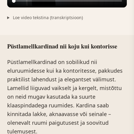
Loe video tekstina (transkriptsioon)
Püstlamellkardinad nii koju kui kontorisse
Püstlamellkardinad on sobilikud nii
eluruumidesse kui ka kontoritesse, pakkudes
praktilist lahendust ja elegantset välimust.
Lamellid liiguvad vaikselt ja kergelt, mistõttu
on neid mugav kasutada ka suurte
klaaspindadega ruumides. Kardina saab
kinnitada lakke, aknaavasse või seinale –
olenevalt ruumi paigutusest ja soovitud
tulemusest.