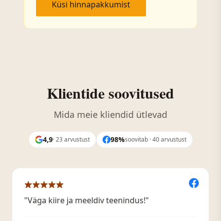
Küsi hinnapakkumist
Klientide soovitused
Mida meie kliendid ütlevad
4,9
98%
· 23 arvustust
soovitab · 40 arvustust
"Väga kiire ja meeldiv teenindus!"