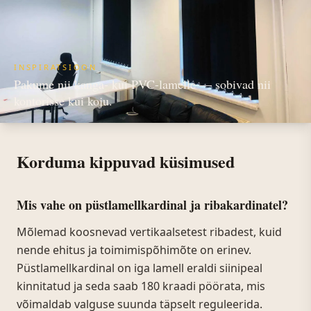
INSPIRATSIOON
Pakume nii kanga- kui PVC-lamelle — sobivad nii
kontorisse kui koju.
Korduma kippuvad küsimused
Mis vahe on püstlamellkardinal ja ribakardinatel?
Mõlemad koosnevad vertikaalsetest ribadest, kuid
nende ehitus ja toimimispõhimõte on erinev.
Püstlamellkardinal on iga lamell eraldi siinipeal
kinnitatud ja seda saab 180 kraadi pöörata, mis
võimaldab valguse suunda täpselt reguleerida.