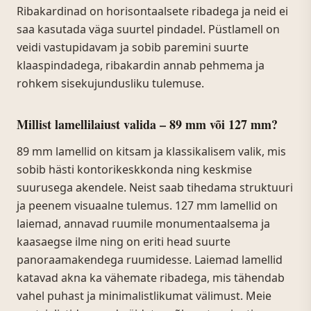
Ribakardinad on horisontaalsete ribadega ja neid ei
saa kasutada väga suurtel pindadel. Püstlamell on
veidi vastupidavam ja sobib paremini suurte
klaaspindadega, ribakardin annab pehmema ja
rohkem sisekujundusliku tulemuse.
Millist lamellilaiust valida – 89 mm või 127 mm?
89 mm lamellid on kitsam ja klassikalisem valik, mis
sobib hästi kontorikeskkonda ning keskmise
suurusega akendele. Neist saab tihedama struktuuri
ja peenem visuaalne tulemus. 127 mm lamellid on
laiemad, annavad ruumile monumentaalsema ja
kaasaegse ilme ning on eriti head suurte
panoraamakendega ruumidesse. Laiemad lamellid
katavad akna ka vähemate ribadega, mis tähendab
vahel puhast ja minimalistlikumat välimust. Meie