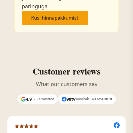
päringuga.
Küsi hinnapakkumist
Customer reviews
What our customers say
4,9
98%
· 23 arvustust
soovitab · 40 arvustust