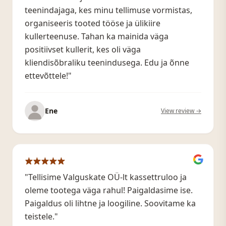
teenindajaga, kes minu tellimuse vormistas,
organiseeris tooted tööse ja ülikiire
kullerteenuse. Tahan ka mainida väga
positiivset kullerit, kes oli väga
kliendisõbraliku teenindusega. Edu ja õnne
ettevõttele!"
Ene
View review →
"Tellisime Valguskate OÜ-lt kassettruloo ja
oleme tootega väga rahul! Paigaldasime ise.
Paigaldus oli lihtne ja loogiline. Soovitame ka
teistele."