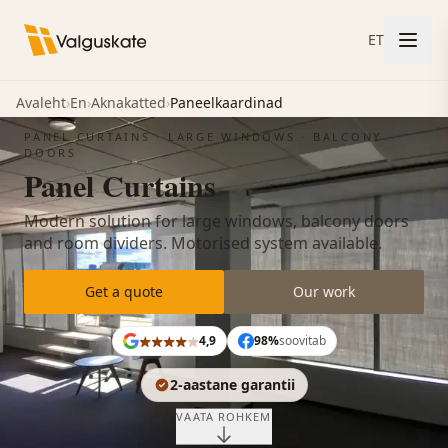
ET
Avaleht
›
En
›
Aknakatted
›
Paneelkaardinad
PANEL CURTAINS · LARGE WINDOWS · BALCONY
DOORS
Panel Curtains
Modern solution for large windows, balcony doors
and room dividers. Motorised system available.
Get a quote
Our work
4,9
98%
soovitab
2-aastane garantii
VAATA ROHKEM