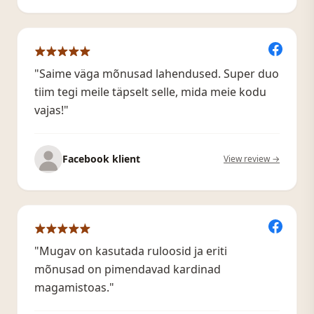
"Saime väga mõnusad lahendused. Super duo
tiim tegi meile täpselt selle, mida meie kodu
vajas!"
Facebook klient
View review →
"Mugav on kasutada ruloosid ja eriti
mõnusad on pimendavad kardinad
magamistoas."