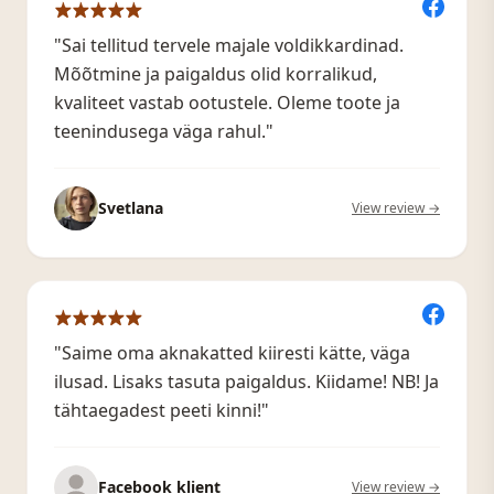
"Sai tellitud tervele majale voldikkardinad.
Mõõtmine ja paigaldus olid korralikud,
kvaliteet vastab ootustele. Oleme toote ja
teenindusega väga rahul."
Svetlana
View review →
"Saime oma aknakatted kiiresti kätte, väga
ilusad. Lisaks tasuta paigaldus. Kiidame! NB! Ja
tähtaegadest peeti kinni!"
Facebook klient
View review →